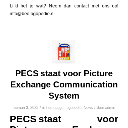
Lijkt het je wat? Neem dan contact met ons op!
info@beologopedie.nl
PECS staat voor Picture
Exchange Communication
System
/
/
februari 3, 2023
in
homepage
,
logopedie
,
News
door
admin
PECS staat voor