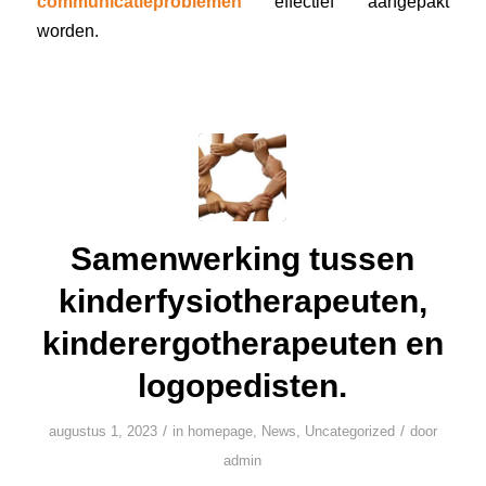
communicatieproblemen
effectief aangepakt
worden.
Samenwerking tussen
kinderfysiotherapeuten,
kinderergotherapeuten en
logopedisten.
/
/
augustus 1, 2023
in
homepage
,
News
,
Uncategorized
door
admin