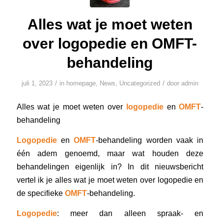
Alles wat je moet weten
over logopedie en OMFT-
behandeling
/
/
juli 1, 2023
in
homepage
,
News
,
Uncategorized
door
admin
Alles wat je moet weten over
logopedie
en
OMFT
-
behandeling
Logopedie
en
OMFT
-behandeling worden vaak in
één adem genoemd, maar wat houden deze
behandelingen eigenlijk in? In dit nieuwsbericht
vertel ik je alles wat je moet weten over logopedie en
de specifieke
OMFT
-behandeling.
Logopedie
: meer dan alleen spraak- en