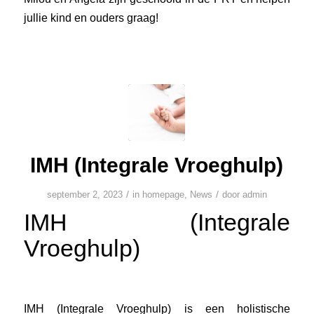
jullie kind en ouders graag!
IMH (Integrale Vroeghulp)
/
/
september 2, 2023
in
homepage
,
News
door
admin
IMH (Integrale
Vroeghulp)
IMH (Integrale Vroeghulp) is een holistische