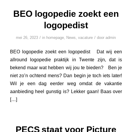
BEO logopedie zoekt een
logopedist
/
/
mei 26, 2023
in
homepage
,
News
,
vacature
door
admin
BEO logopedie zoekt een logopedist Dat wij een
allround logopedie praktijk in Twente zijn, dat is
bekend maar wat hebben wij jou te bieden? Ben je
niet zo’n ochtend mens? Dan begin je toch iets later!
Wil je een dag eerder weg omdat de vakantie
aanbieding heel gunstig is? Lekker gaan! Baas over
[…]
PECS staat voor Picture