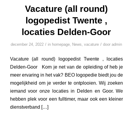
Vacature (all round)
logopedist Twente ,
locaties Delden-Goor
/
/
december 24, 2022
in
homepage
,
News
,
vacature
door
admin
Vacature (all round) logopedist Twente , locaties
Delden-Goor Kom je net van de opleiding of heb je
meer ervaring in het vak? BEO logopedie biedt jou de
mogelijkheid om je verder te ontplooien. Wij zoeken
iemand voor onze locaties in Delden en Goor. We
hebben plek voor een fulltimer, maar ook een kleiner
dienstverband […]