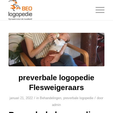
preverbale logopedie
Flesweigeraars
/
/
januari 21, 2022
in
Behandelingen
,
preverbale logopedie
door
admin