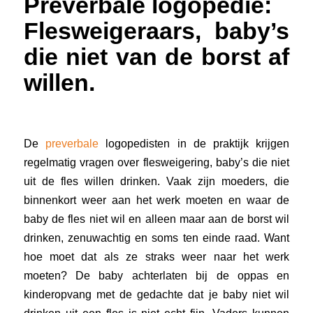
Preverbale
logopedie:
Flesweiger
aars, baby’s
die niet van de borst af
willen.
De
preverbale
logopedisten in
de praktijk krijgen
regelmatig
vragen over flesweigering
, baby’s die niet
uit de fles willen drinken
.
Vaak zijn moeders, die
binnenkort weer aan het werk moeten en waar de
baby de fles niet wil en alleen maar aan de borst wil
drinken, zenuwachtig en soms ten einde raad. Want
hoe moet dat als ze straks weer naar het werk
moeten? De baby achterlaten bij de oppas en
kinderopvang met de gedachte dat je baby niet wil
drinken uit een fles is niet echt fijn.
Vaders kunnen