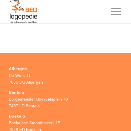
Albergen
De Weer 11
7665 DG Albergen
Bentelo
Burgemeester Buyvoetsplein 70
7497 LD Bentelo
Boekelo
Boekelose Stoomblekerij 15
7548 ED Boekelo