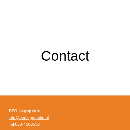
Contact
BEO Logopedie
info@beologopedie.nl
Tel:053-4500530