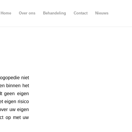
Home
Over ons
Behandeling
Contact
Nieuws
logopedie niet
nen binnen het
dt geen eigen
t eigen risico
over uw eigen
act op met uw