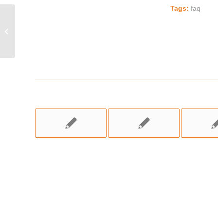
Tags:
faq
Waar vindt de behandeling plaats?