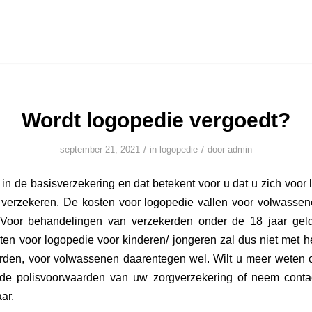
Wordt logopedie vergoedt?
/
/
september 21, 2021
in
logopedie
door
admin
 in de basisverzekering en dat betekent voor u dat u zich voor 
e verzekeren. De kosten voor logopedie vallen voor volwasse
. Voor behandelingen van verzekerden onder de 18 jaar gel
sten voor logopedie voor kinderen/ jongeren zal dus niet met he
rden, voor volwassenen daarentegen wel. Wilt u meer weten 
 de polisvoorwaarden van uw zorgverzekering of neem cont
ar.