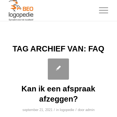
TAG ARCHIEF VAN:
FAQ
Kan ik een afspraak
afzeggen?
/
/
september 21, 2021
in
logopedie
door
admin